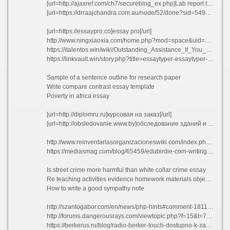
[url=http://ajaxref.com/ch7/secureblog_ex.php]Lab report table[/url]
[url=https://drraajchandra.com.au/node/52/done?sid=54982&token=fe203ac43a75b893d0167fde0edd1296]Gas engineering thesis topics[/url]
[url=https://essaypro.co]essay pro[/url]
http://www.ningxiaoxia.com/home.php?mod=space&uid=667187
https://italentos.win/wiki/Outstanding_Assistance_If_You_Are_College_or_university_Bound
https://linkvault.win/story.php?title=essaytyper-essaytyper-com#discuss
Sample of a sentence outline for research paper
Write compare contrast essay template
Poverty in africa essay
[url=http://diplomru.ru]курсовая на заказ[/url]
[url=http://obsledovanie.www.by]обследование зданий и сооружений[/url]
http://www.reinventarlasorganizacioneswiki.com/index.php?title=Usuario:Studybaycom
https://mediasmag.com/blog/65459/edubirdie-com-writing-services-reviews/
Is street crime more harmful than white collar crime essay
Re teaching activities evidence homework materials objective practice swbat
How to write a good sympathy note
http://szantogabor.com/en/news/php-hints#comment-1811998/
http://forums.dangerousrays.com/viewtopic.php?f=15&t=794109&p=912326#p912326
https://berkerus.ru/blog/radio-berker-touch-dostupno-k-zakazu#comment_120020