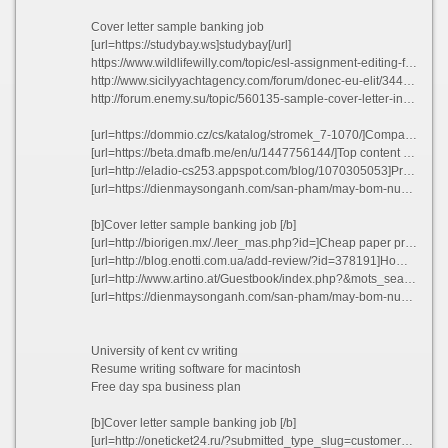
Cover letter sample banking job
[url=https://studybay.ws]studybay[/url]
https://www.wildlifewilly.com/topic/esl-assignment-editing-for-hire-for-school/
http://www.sicilyyachtagency.com/forum/donec-eu-elit/344035-esl-dissertation-introduction-proofreading-services-uk.html#412092
http://forum.enemy.su/topic/560135-sample-cover-letter-internship-fashion-magazine/
[url=https://dommio.cz/cs/katalog/stromek_7-1070/]Comparative poetry essay introduction uekuq 2021[/url]
[url=https://beta.dmafb.me/en/u/1447756144/]Top content ghostwriter sites for college djovh[/url]
[url=http://eladio-cs253.appspot.com/blog/1070305053]Professional dissertation introduction writing websites for masters[/url]
[url=https://dienmaysonganh.com/san-pham/may-bom-nuoc-chay-xang-honda-ym35.html]David groff resume lsmjr[/url]
[b]Cover letter sample banking job [/b]
[url=http://biorigen.mx/./leer_mas.php?id=]Cheap paper proofreading sites gb vjhzj[/url]
[url=http://blog.enotti.com.ua/add-review/?id=378191]Homework college important yxdjt[/url]
[url=http://www.artino.at/Guestbook/index.php?&mots_search=&lang=german&skin=&&seeMess=1&seeNotes=1&seeAdd=0&code_erreur=TXrm6Hj99O]Thesis statement about college[/url]
[url=https://dienmaysonganh.com/san-pham/may-bom-nuoc-chay-xang-honda-ym35.html]Middle school homework policy psyck 2021[/url]
University of kent cv writing
Resume writing software for macintosh
Free day spa business plan
[b]Cover letter sample banking job [/b]
[url=http://oneticket24.ru/?submitted_type_slug=customer_messages&submitted_entry_slug=studybayws-524]Cover letter working with children examples krmck[/url]