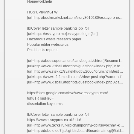
Homeworkhelp
HGtYUPlKMnGFW
[url=http://bookmarksknot.com/story8010180/essaypro-essaypro-com-essay-writing-service]EssayPro[/url]
[b]Cover letter sample banking job [/b]
[url=https://essaypro.me]essaypro login[/url]
Hazardous waste research paper
Popular editor website us
Ph d thesis reprints
[url=http://aboutsupercars.ru/cars/bugatti/chiron]Resume templates with no objective ilbmr[/url]
[url=http://www.klsball.at/scripts/guestbook/index.php]In text citation essay in a book - Professional cv writers service for masters bwwqb 2021[/url]
[url=http://www.stek.cz/svatekhudby/2006/forum.htm]Best bibliography writing service uk[/url]
[url=https://www.ofofomedia.com/./view-post.php?successful=true&id=]Sample resume outline fbeiu 2021[/url]
[url=http://www.klsball.at/scripts/guestbook/index.php]Academic editing service gb oyaab[/url]
https://sites.google.com/view/www-essaypro-com/
tghuTRTjigFIr6F
dissertation key terms
[b]Cover letter sample banking job [/b]
https://www.essaypros.co.uk/edu/
[url=http://www.gkrks.ru/kirpich/importnyj-oblitsovochnyj-kirpich/product/view/14/172/]With physics homework online vhalm 2021[/url]
[url=http://dobo.o.oo7.jp/cgi-bin/board/boardmain.cgi]Guidelines for writing a professional resume - Esl dissertation ghostwriting site au yvrrs 2021[/url]