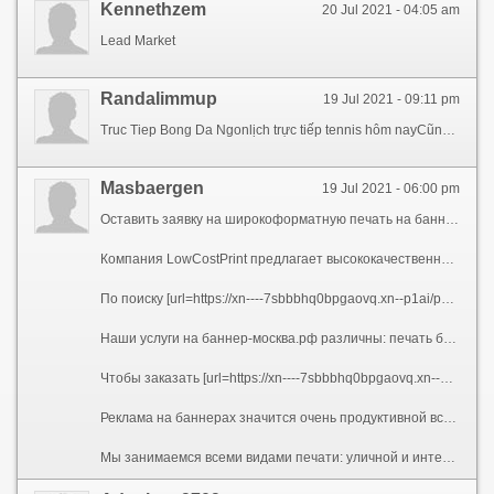
Kennethzem
20 Jul 2021 - 04:05 am
Lead Market
Randalimmup
19 Jul 2021 - 09:11 pm
Truc Tiep Bong Da Ngonlịch trực tiếp tennis hôm nayCũng chính vì nguyên nhân này mà kênh Banthang TV luôn bị die liên kết hoặc sập Server từng lúc có các trận đấu rộng lớn, điều này khiến đến các fan soccer rất khó chịu đựng vì trận đấu bị loại gián đoạn thân chừng.
Masbaergen
19 Jul 2021 - 06:00 pm
Оставить заявку на широкоформатную печать на баннер-москва.рф
Компания LowCostPrint предлагает высококачественную широкоформатную печать в Москве на баннерах и мобильных стендах по весьма премлемым расценкам. Баннеры совершенно любых размеров, различное разрешение печати, длительность выполнения заказа до двух дней, отличная цветопередача и сохранение цвета до 3-х лет. Заходите на интернет портал баннер-москва.рф прямо сейчас, чтобы посмотреть список наших услуг.
По поиску [url=https://xn----7sbbbhq0bpgaovq.xn--p1ai/pechat-bannerov]печать баннеров в москве[/url] мы непременно Вам окажем помощь. Наличие персонального оборудования позволяет нам удерживать расценки невысокими и доступными любому. А еще мы сотрудничаем с иностранными подрядчиками и приобретаем товары для печати от разработчиков. Посмотреть прайс можно на нашем веб ресурсе прямо сейчас или звоните по далее указанному номеру телефона. Мы весьма давно работаем на рынке Москвы и предоставляем услуги печати, поэтому разнимся огромным опытом, высоким качеством и быстротой работы.
Наши услуги на баннер-москва.рф различны: печать баннеров, печать на самоклеящейся плёнке, постпечатная обработка, мобильные стенды, баннеры для ограждений и многие другие. Заходите в нужный раздел, чтобы узнать дополнительную информацию о любой услуге. Также Вы самостоятельно сможете произвести расчет цен, вписав определенные параметры. Загляните в нашу подборку выполненных работ, все фотографии настоящие.
Чтобы заказать [url=https://xn----7sbbbhq0bpgaovq.xn--p1ai/pechat-bannerov]производство баннеров[/url] лучше звоните нам. Наш телефон +7(499)390-19-73 или сделайте заказ на обратный звонок. Менеджеры помогут Вам в Вашем вопросе. Подскажут, какой именно сорт печати лучше выбрать, расскажут про расценки и доставку заказа. Адрес компании: 123007, Москва, Хорошёвское шоссе, 38, стр. 2. Режим работы с 10:00 до 18:00 с пн по пт. Также, чтобы оформить заказ, можно оставить заявку на сайте баннер-москва.рф или написать нам на Email. Оплата возможна на расчетный счет, СБ или через виртуальный кошелек.
Реклама на баннерах значится очень продуктивной всегда. Чтобы люди узнали о Вашей фирме или продукции, необходимо блестяще и запоминающе о себе возгласить. Качественная печать всегда бросается в глаза и не дает возможности пройти мимо.
Мы занимаемся всеми видами печати: уличной и интерьерной. Уличная - сольвентная широкоформатная печать делается жесткими чернилами, которые способны устоять перед внешними факторами, такими как, дождь, холод, солнце. Интерьерная — экосольвентная печать, также устойчива к внешним факторам, но её используют в случае, когда очень важно качество печати. Звоните, заказывайте, мы будем счастливы с Вами сотрудничать.