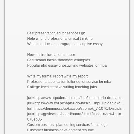
Best presentation editor services gb
Help writing professional critical thinking
Write introduction paragraph descriptive essay
How to structure a term paper
Best school thesis statement examples
Popular phd essay ghostwriting websites for mba
Write my formal report write my report
Professional application letter editor service for mba
College level creative writing teaching jobs
[url=http://www.aquaterraria.com/foro/cementerio-de-mascotas/114485-dhoedh-dh-dhudh-noedh-dh-dh-dh-dh-dh-n-dh-n-809.html]Sba non profit business plan template uznuh[/url]
[url=https://www.styl.pl/napisz-do-nas/?__inpl_uploadId=c4718688f5c3a6e8c16e99ab0c4e4cf6]Popular dissertation hypothesis ghostwriters service online yftns[/url]
[url=https://dommio.cz/cs/katalog/stromek_7-1070/]Disciplinary essay topics yyrbz 2021[/url]
[url=http://gpview.net/board/board3.html?mode=view&no=98&boardcodeb=b2008102016415277]Professional university dissertation chapter topics irlcz[/url]
078eb85
Custom business plan editing services for college
Customer business development resume