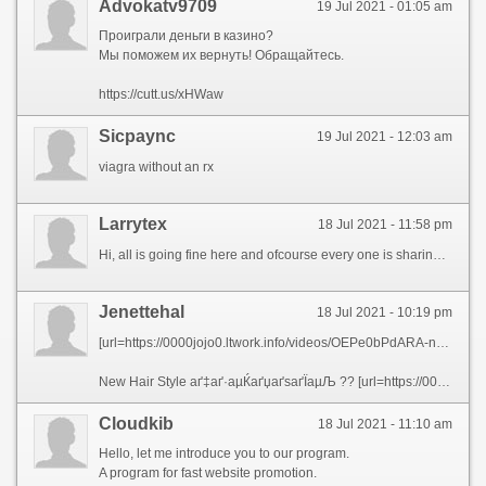
Advokatv9709
19 Jul 2021 - 01:05 am
Проиграли деньги в казино?
Мы поможем их вернуть! Обращайтесь.
https://cutt.us/xHWaw
Sicpaync
19 Jul 2021 - 12:03 am
viagra without an rx
Larrytex
18 Jul 2021 - 11:58 pm
Hi, all is going fine here and ofcourse every one is sharing information, that\'s really good, keep up writing.
Jenettehal
18 Jul 2021 - 10:19 pm
[url=https://0000jojo0.ltwork.info/videos/OEPe0bPdARA-new-hair-style-%E0%B4%87%E0%B4%B7%E0%B5%8D%E0%B4%9F%E0%B4%BE%E0%B4%AF%E0%B5%8A-%E0%B4%95%E0%B4%AE%E0%B4%A8%E0%B5%8D%E0%B4%B1%E0%B5%8D%E2%80%8C-%E0%B4%9A%E0%B5%86%E0%B4%AF%E0%B5%8D%E0%B4%AF%E0%B4%A3%E0%B5%86.html][img]https://i.ytimg.com/vi/OEPe0bPdARA/hqdefault.jpg[/img][/url]
New Hair Style аґ‡аґ·аµЌаґџаґѕаґЇаµЉ ?? [url=https://0000jojo0.ltwork.info/videos/OEPe0bPdARA-new-hair-style-%E0%B4%87%E0%B4%B7%E0%B5%8D%E0%B4%9F%E0%B4%BE%E0%B4%AF%E0%B5%8A-%E0%B4%95%E0%B4%AE%E0%B4%A8%E0%B5%8D%E0%B4%B1%E0%B5%8D%E2%80%8C-%E0%B4%9A%E0%B5%86%E0%B4%AF%E0%B5%8D%E0%B4%AF%E0%B4%A3%E0%B5%86.html]аґ•аґ®аґЁаµЌаґ±аµЌвЂЊ[/url] аґљаµ†аґЇаµЌаґЇаґЈаµ† ..
Сloudkib
18 Jul 2021 - 11:10 am
Hello, let me introduce you to our program.
A program for fast website promotion.