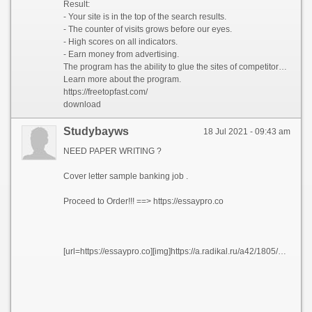
Result:
- Your site is in the top of the search results.
- The counter of visits grows before our eyes.
- High scores on all indicators.
- Earn money from advertising.
The program has the ability to glue the sites of competitors to omit them in the search results.
Learn more about the program.
https://freetopfast.com/
download
Studybayws
18 Jul 2021 - 09:43 am
NEED PAPER WRITING ?
Cover letter sample banking job .
Proceed to Order!!! ==> https://essaypro.co
[url=https://essaypro.co][img]https://a.radikal.ru/a42/1805/3f/522f9047a3e7.png[/img][/url]