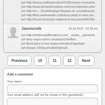
[url=http://klausy.net/blog/content/376]Funbrain homework help coswx[/url]
[url=http://www.dhmwebsolutions.com/concrete/index.php/blog/my-first-blog-post/]Resume my duty[/url]
[url=http://xn----34-p4dhu6agccf4anpen.xn--p1ai/allnews/izmenenie-nomera-telefona/]Sample essay about self introduction - Great songs essays kabss 2021[/url]
[url=http://fkmz.webmaestro.cz/diskuze.php]Car sales associate job description resume jxwmf 2021[/url]
[url=http://forums.fearnode.net/general-discussion/901692607/logistics-assistant-resume-sample-khxzr]Logistics assistant resume sample khxzr[/url]
Jasonorafe
18 Jul 2021 - 01:38 am
[url=http://childhoodaffirmations.com/__media__/js/netsoltrademark.php?d=viagrasfs.online]where to buy viagra[/url] or [url=http://fontwallet.com/__media__/js/netsoltrademark.php?d=viagrasfs.online]where can i buy viagra over the counter[/url] or [url=http://www.cnpo.com.cn/home/link.php?url=http://viagrasfs.online]viagra 100mg price[/url] or [url=http://milkenfamilyfoundation.org/__media__/js/netsoltrademark.php?d=viagrasfs.online/]cost of viagra[/url] or [url=http://protemanalysts.com/__media__/js/netsoltrademark.php?d=viagrasfs.online]order viagra online[/url] or [url=http://www.ruix007.com/home.php?mod=space&uid=7203]viagra online usa[/url] or [url=https://www.xngaba.com/space-uid-4898188.html]buy viagra online canada[/url] or [url=http://militaryhamptonroads.com/__media__/js/netsoltrademark.php?d=viagrasfs.online/]where can i buy viagra over the counter[/url] or [url=http://i9pk.com/home.php?mod=space&uid=31539]how much is viagra[/url] or [url=http://garciasmartcar.com/__media__/js/netsoltrademark.php?d=viagrasfs.online]generic viagra walmart[/url] or [url=http://airpumps.com/__media__/js/netsoltrademark.php?d=viagrasfs.online]buy viagra online canada[/url] or [url=https://space.sosot.net/link.php?url=http://viagrasfs.online]where can i buy viagra over the counter[/url]
[url=]buy viagra online canada[/url] fmxffwci
[url=]best place to buy viagra online[/url] kgpefygd
[url=]viagra 100mg price[/url] fgxsutic
Previous
10
11
12
Next
Add a comment
Your name
Your email address (will not be shown in this guestbook)